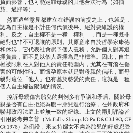
負面影響，也可能定罪母親的其他合法行為（如抽
菸、過胖等）。
然而這些意見都建立在錯誤的前提之上，也就是，
認為自主權是不計任何代價後果、絕對要維護的權
利。反之，自主權不是一種「權利」，而是一種既非
絕對也非不可退讓的原則。其原意來自於哲學家康德
和休姆，它代表社會賦予個人義務，允許個人對其選
擇負責，而不是以個人選擇為是非標準。因此，自主
權被限制在人對他人的責任範圍內，尤其在有潛在傷
害的可能性時。而懷孕原本就是對母親的信託，而母
親對這位「他人」也有基於慈愛的責任，這就是一種
個人自主權被限制的情況。
控訴母親傷害胎兒的判例多有爭議和矛盾。關於母
親是否有自由拒絕為腹中胎兒進行治療，在州政府和
聯邦政府法庭上並無一致的紀錄。上文的兩則評論皆
引用麥考弗辛普（McFall v Shimp, lO Pa D&C3d 9O, CP
Ct 1978）為例證，來支持婦女不需為胎兒的好處忍受