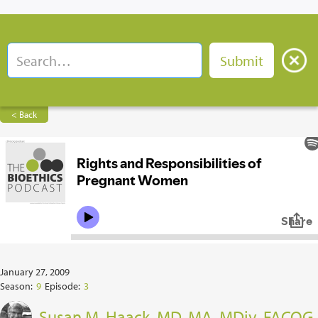
< Back
January 27, 2009
Season:
9
Episode:
3
Susan M. Haack, MD, MA, MDiv, FACOG