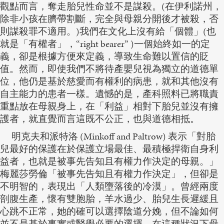
觀點而言，奪走胎兒性命並不是謀殺。(在伊利諾州，
除非小孩在臍帶割斷，完全與母親分開後才被殺，否
則謀殺罪不適用。)我們在文化上沒有給「個體」(也
就是「有權者」，“right bearer” )一個始終如一的定
義，卻是根據方便來定義，導致生命難以置信的貶
值。然而，即使我們不將待產嬰兒視為獨立的道德單
位，他仍是基於慈愛而有權利的病患，就和其他沒有
自主能力的患者一樣。遺憾的是，產科照料已將職責
重點放在母親身上，在「利益」相對下胎兒並沒有擁
護者，就直覺而言這既不公正，也與道德相抵。
明克夫和派特洛 (Minkoff and Paltrow) 表示「對胎
兒最好的保護在於保護立場最佳、最積極捍衛自身利
益者，也就是被事先告知且有權力作決定的母親。」
梅麗莎勞倫「被事先告知且有權力作決定」，但卻是
不明智的，表現出「人類墮落後的冷漠」。曾經兩度
剖腹生產，懷有雙胞胎，羊水過少、胎兒生長遲緩且
心跳不正常，她的確可以選擇陰道分娩，但不論如何
並不是基於事實或醫學必要的選擇。在這種狀況下母