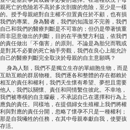
親死亡的危險若不高於多次剖腹的危險，至少是一樣
的。授予母親絕對自主權不但置責任於不顧，也有損
我們的專業。身為醫者，我們的知識並不完善，我們
自己和我們的醫療判斷是不可靠的；但仍是帶著慎重
而非惡意做出的判斷，目的在平衡雙方利益，依我們
的責任做出「不傷害」的原則。不論是為胎兒而戰或
是對其不必要的死亡袖手旁觀，我們在良心上能允許
自己的醫療判斷完全取決於母親的自主意願嗎？
身為人類，我們不是獨立生存的單細胞生物，而是
互助互賴的群居物種。我們逐各和整體的存在都賴於
相互的責任和權利，我們天生懷有希望、夢想且需要
他人，我們以關懷、責任和同情繫住彼此。不幸地，
我們被專橫的自主矇蔽，不承認自己在選擇和行為上
應負的責任。同樣地，在提倡婦女生殖權上我們將權
利與對應的責任分開，忽略了懷孕不只是一種權利；
那是自我犧牲的任務，在其中母親奉獻自我，使嬰孩
存活。