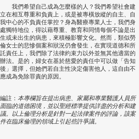
我們希望自己成為怎麼樣的人？我們希望社會建
立在相互尊重和負責上，或是被專橫放縱的自主、自
我中心的不負責任掌控？身為醫療專業人士，我們身
處獨特地位，得以藉尊重、教育和同情每個不論是出
生或未出生的病患，來積極影響文化。然而，類似勞
倫女士的悲慘個案和狀況仍會發生，在實現道德和所
託責任上，我們除了法律約束力以外並無其他適當的
辦法。是的，婦女在基於慈愛的責任中可以做「告知
後」選擇，但她們若自主性決定傷害他人，這自由不
應成為免除罪責的原因。
編註：
本專欄旨在提出病患、家屬和專業醫護人員所
面臨的道德困境，並以聖經標準提供詳盡的分析和建
議。以上倫理分析是針對一起法律案件的評論，該案
件在臨床倫理的領域上引起些許爭議。