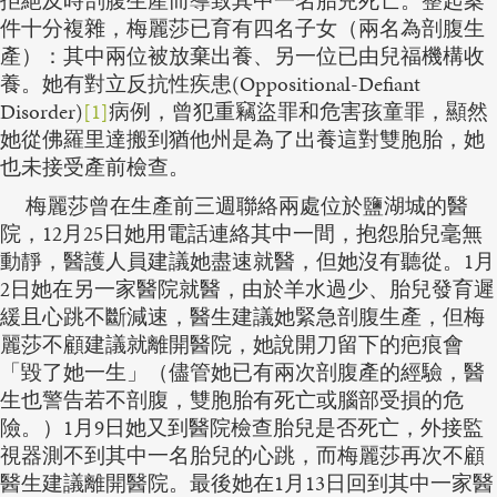
拒絕及時剖腹生產而導致其中一名胎兒死亡。整起案
件十分複雜，梅麗莎已育有四名子女（兩名為剖腹生
產）：其中兩位被放棄出養、另一位已由兒福機構收
養。她有對立反抗性疾患(Oppositional-Defiant
Disorder)
[1]
病例，曾犯重竊盜罪和危害孩童罪，顯然
她從佛羅里達搬到猶他州是為了出養這對雙胞胎，她
也未接受產前檢查。
梅麗莎曾在生產前三週聯絡兩處位於鹽湖城的醫
院，12月25日她用電話連絡其中一間，抱怨胎兒毫無
動靜，醫護人員建議她盡速就醫，但她沒有聽從。1月
2日她在另一家醫院就醫，由於羊水過少、胎兒發育遲
緩且心跳不斷減速，醫生建議她緊急剖腹生產，但梅
麗莎不顧建議就離開醫院，她說開刀留下的疤痕會
「毀了她一生」（儘管她已有兩次剖腹產的經驗，醫
生也警告若不剖腹，雙胞胎有死亡或腦部受損的危
險。）1月9日她又到醫院檢查胎兒是否死亡，外接監
視器測不到其中一名胎兒的心跳，而梅麗莎再次不顧
醫生建議離開醫院。最後她在1月13日回到其中一家醫