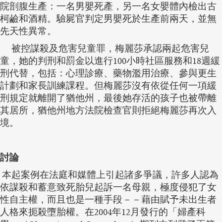
院剖腹生產：一名男嬰死產，另一名女嬰體內檢出古
柯鹼和酒精。驗屍官判定男嬰死於生產前兩天，並無
先天性異常。
被控謀殺及危害兒童罪，梅麗莎承認兩起危害兒
童，她的判刑和罰金以進行100小時社區服務和18週緩
刑代替，包括：心理診療、藥物濫用治療、參與更生
計劃和家長訓練課程。但梅麗莎沒有依從任何一項緩
刑規定就離開了猶他州，最後她存活的孩子也被帶離
其居所，猶他州地方法院檢查官則拒絕梅麗莎再次入
境。
討論
本起案例在法庭和媒體上引起諸多爭議，許多人認為
依謀殺和蓄意致死胎兒起訴一名母親，極度侵犯了女
性自主權，而且也是一種手段－－藉由賦予未出生者
人格來扼殺墮胎權。在2004年12月發行的「婦產科