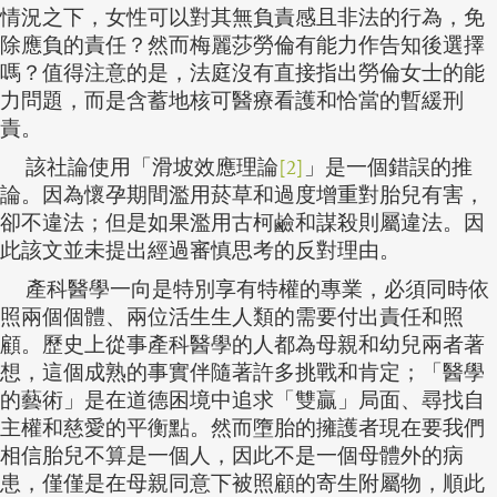
情況之下，女性可以對其無負責感且非法的行為，免
除應負的責任？然而梅麗莎勞倫有能力作告知後選擇
嗎？值得注意的是，法庭沒有直接指出勞倫女士的能
力問題，而是含蓄地核可醫療看護和恰當的暫緩刑
責。
該社論使用「滑坡效應理論
[2]
」是一個錯誤的推
論。因為懷孕期間濫用菸草和過度增重對胎兒有害，
卻不違法；但是如果濫用古柯鹼和謀殺則屬違法。因
此該文並未提出經過審慎思考的反對理由。
產科醫學一向是特別享有特權的專業，必須同時依
照兩個個體、兩位活生生人類的需要付出責任和照
顧。歷史上從事產科醫學的人都為母親和幼兒兩者著
想，這個成熟的事實伴隨著許多挑戰和肯定；「醫學
的藝術」是在道德困境中追求「雙贏」局面、尋找自
主權和慈愛的平衡點。然而墮胎的擁護者現在要我們
相信胎兒不算是一個人，因此不是一個母體外的病
患，僅僅是在母親同意下被照顧的寄生附屬物，順此