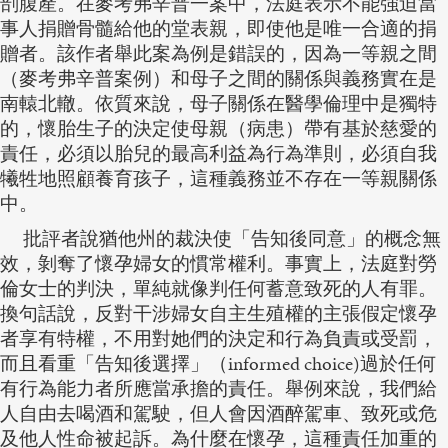
剖腹產。在麥考弗辛普一案中，法庭表示不能強迫當
事人捐贈骨髓給他的堂表親，即使他是唯一合適的捐
贈者。該作者舉此案為例是錯誤的，因為一等親之間
（麥考弗辛普案例）和母子之間的關係與義務實在是
南轅北轍。依質來說，母子關係在醫學倫理中是獨特
的，懷胎生子的決定使母親（病患）帶有基於慈愛的
責任，必須以胎兒的最高利益為行為準則，必須自我
犧牲地照顧養育孩子，這種義務並不存在一等親關係
中。
批評者說猶他州的裁決使「告知後同意」的概念無
效，剝奪了懷孕婦女的慣常權利。事實上，法庭對勞
倫女士的判決，單純就像判任何蓄意致死的人有罪。
換句話說，反對干涉婦女自主生殖權的主張假定懷孕
者享有特權，不用對她們的決定和行為負責或受罰，
而且看重「告知後選擇」（informed choice)過於任何
有行為能力者所應當承擔的責任。舉例來說，我們給
人自由去喝酒和駕駛，但人會因酒醉駕車、致死或危
及他人性命被起訴。為什麼在懷孕，這種責任加重的