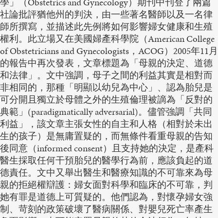
學」（Obstetrics and Gynecology）期刊中刊登了兩篇
社論批評猶他州的判決，由一些著名醫師以及一名律
師所撰寫，並描述此先例將如何影響婦女健康和生殖
權利。此立場又在美國婦產科學院（American College
of Obstetricians and Gynecologists，ACOG）2005年11月
的報告中再次發表，文章標題為「母親的決定、道德
和法律」。文中強調，母子之間的利益其實是相對而
非相同的，那種「明顯以幼兒為中心」、認為胎兒是
可分開且獨立於母體之外的生殖倫理被謫為「反對的
典範」(paradigmatically adversarial)。儘管強調「共同
利益」，該文章主張女性的自主和人格（相對於未出
生的孩子）是無庸置疑的，而無條件看重母親的告知
後同意（informed consent）且支持她的決定，是產科
醫生採取任何干預胎兒的醫學行為前，應該負起的道
德責任。文中又舉出醫生和醫療知識的不可靠來為母
親的拒絕權辯護：婦女面對科學和臨床的不可靠，判
她有罪是道德上可質疑的。他們認為，對懷孕婦女強
制、苛刻的政策破壞了醫病關係、對嬰兒死亡率產生