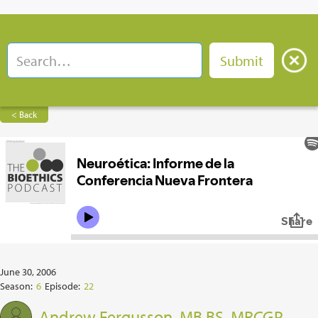
< Back
June 30, 2006
Season:
6
Episode:
22
Andrew Fergusson, MB BS, MRCGP