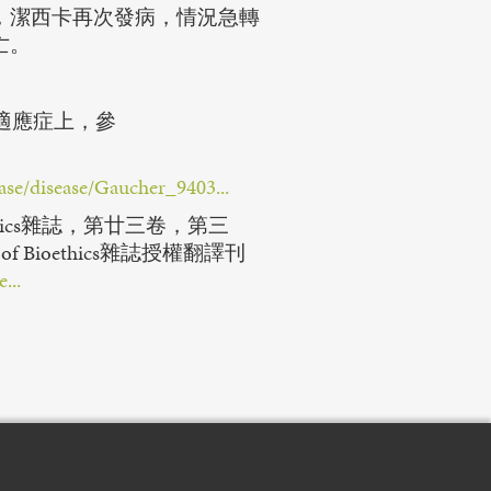
，潔西卡再次發病，情況急轉
亡。
適應症上，參
se/disease/Gaucher_9403...
 of Bioethics雜誌，第廿三卷，第三
l of Bioethics雜誌授權翻譯刊
...