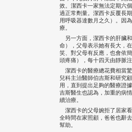
效。潔西卡一家無法定期六
過正常劑量。潔西卡反覆長
用呼吸器達數月之久）。因
療。
另一方面，潔西卡的肝臟和
命），父母表示她有長大，
笑、對父母有反應，也會依
頭疼痛），每十四天由靜脈
潔西卡的醫療總花費相當驚
兒科主治醫師伯吉斯和研究
用，直到提出足夠的醫療證
吉斯醫生也認為，加重的病
續治療。
潔西卡的父母婉拒了居家看
全時間在家照顧，爸爸也辭
幫助。