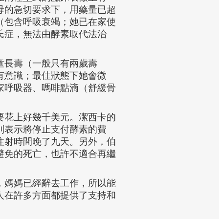
母的急切要求下，用藥量已超
（包含呼吸衰竭；她已在家使
氏症，無法由酵素取代法治
童長壽（一般只有兩歲壽
有意識；最佳狀態下她會微
家呼吸器、嗎啡點滴（舒緩骨
要花上好幾千美元。潔西卡的
則表示將停止支付酵素的費
注射時間晚了九天。另外，伯
避免的死亡，也許不適合再繼
，媽媽已經辭去工作，所以能
人在許多方面都提供了支持和