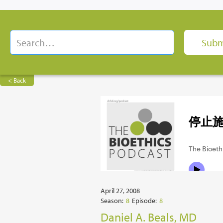
< Back
April 27, 2008
Season:
8
Episode:
8
Daniel A. Beals, MD