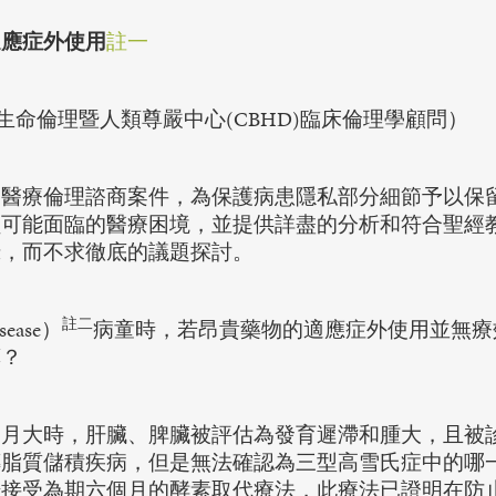
適應症外使用
註一
rr醫師（生命倫理暨人類尊嚴中心(CBHD)臨床倫理學顧問）
的醫療倫理諮商案件，為保護病患隱私部分細節予以保
員可能面臨的醫療困境，並提供詳盡的分析和符合聖經
錄，而不求徹底的議題探討。
註二
ease）
病童時，若昂貴藥物的適應症外使用並無療
藥？
月大時，肝臟、脾臟被評估為發育遲滯和腫大，且被
傳脂質儲積疾病，但是無法確認為三型高雪氏症中的哪
始接受為期六個月的酵素取代療法，此療法已證明在防