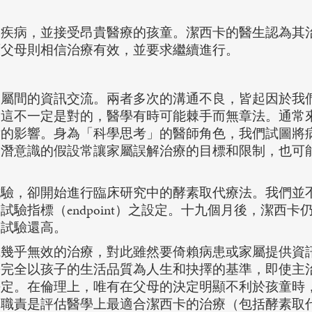
疾病，並接受昂貴醫療的孩童。潔西卡的醫生認為其
面父母則相信治療有效，並要求繼續進行。
屬間的資訊交流。兩者多次的溝通不良，皆起因於我
實這不一定是對的，醫學有時可能棘手而無章法。通常
童的影響。身為「科學思考」的醫師角色，我們試圖將
們潛意識的假設常讓家屬誤解治療的目標和限制，也可
驗，卻開始進行臨床研究中的酵素取代療法。我們並
驗指標（endpoint）之設定。十九個月後，潔西
床試驗還高。
幾乎無效的治療，對此雖然要倚賴病患或家屬提供資
乎完全以孩子的生活品質為人生和抉擇的基準，即使主
決定。在倫理上，唯有在父母的決定明顯不利於孩童時
的職責是評估醫學上最適合潔西卡的治療（包括酵素取