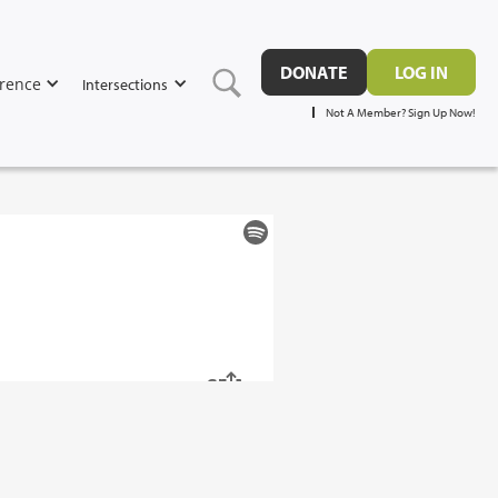
DONATE
LOG IN
rence
Intersections
Not A Member? Sign Up Now!