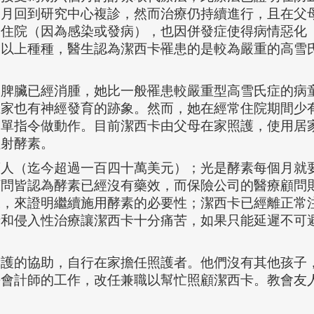
個月回到研究中心複診，然而治療仍持續進行，且在父
期住院（因為感染或發病），也因併發症使得病情惡化
為以上種種，醫生認為潔西卡罹患的是較為嚴重的高雪
脾臟已經消腫，她比一般罹患較嚴重型高雪氏症的病
在家也有神經發育的跡象。然而，她在經常住院期間少
簡單指令做動作。目前潔西卡由父母在家照護，使用居
注射酵素。
人（迄今超過一百四十萬美元）；光是酵素每個月就
顧問皆認為酵素已經沒有藥效，而保險公司的醫療顧問
據，來證明繼續施用酵素的必要性；潔西卡已經離正常
情和侵入性治療讓潔西卡十分痛苦，如果只能延遲不可
護的協助，自行在家擔任照護者。他們沒有其他孩子
去會計師的工作，改任兼職以幫忙照顧潔西卡。教會友