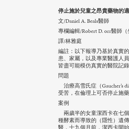
停止施於兒童之昂貴藥物的
文/Daniel A. Beals醫師
專欄編輯/Robert D. o
譯/林雅庭
編註：以下報導乃基於真實
患、家屬，以及專業醫護人
皆盡可能模仿真實的醫院記
問題
治療高雪氏症（Gaucher’s dis
受苦，在倫理上可否停止施
案例
兩歲半的女童潔西卡在七個
種酵素而導致的（隱性）遺
醫，十九個月前，潔西卡開