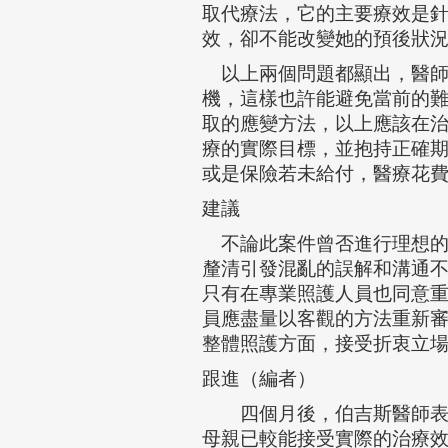
取代療法，它的主要療效是
效，卻不能改變她的預後狀
以上兩個問題都顯出，醫師
機，這樣也許能避免當前的
取的應變方法，以上應該在
療的實際目標，並抱持正確
或是保險若未給付，醫療花
建議
不論此案件曾否進行理想的
釐清引發混亂的誤解和溝通
只有在專業照護人員也同意
員應盡量以客觀的方法重新
整體照護方面，接受折衷立
跟進（編者）
四個月後，伯吉斯醫師表示
母親已較能接受實際的治療