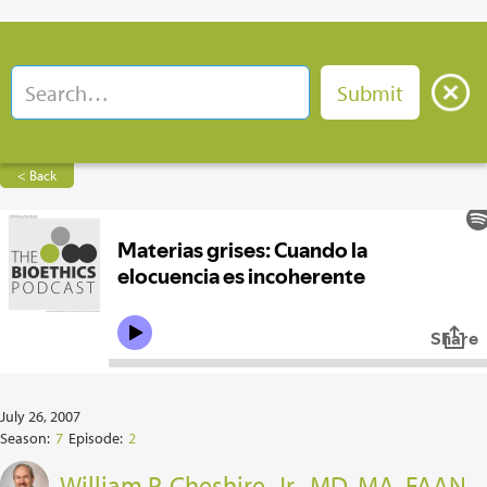
< Back
July 26, 2007
Season:
7
Episode:
2
William P. Cheshire, Jr., MD, MA, FAAN