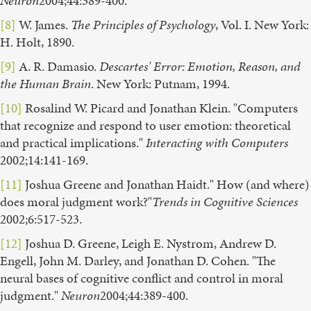
Neuron
2004;44:389-400.
[8]
W. James.
The Principles of Psychology
, Vol. I. New York:
H. Holt, 1890.
[9]
A. R. Damasio.
Descartes' Error: Emotion, Reason, and
the Human Brain
. New York: Putnam, 1994.
[10]
Rosalind W. Picard and Jonathan Klein. "Computers
that recognize and respond to user emotion: theoretical
and practical implications."
Interacting with Computers
2002;14:141-169.
[11]
Joshua Greene and Jonathan Haidt." How (and where)
does moral judgment work?"
Trends in Cognitive Sciences
2002;6:517-523.
[12]
Joshua D. Greene, Leigh E. Nystrom, Andrew D.
Engell, John M. Darley, and Jonathan D. Cohen. "The
neural bases of cognitive conflict and control in moral
judgment."
Neuron
2004;44:389-400.