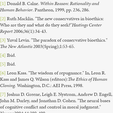
[1]
Donald B. Calne.
Within Reason: Rationality and
Human Behavior
. Pantheon, 1999, pp. 236, 286.
[2]
Ruth Macklin. "The new conservatives in bioethics:
Who are they and what do they seek?"
Hastings Center
Report
2006;36(1):34-43.
[3]
Yuval Levin. "The paradox of conservative bioethics."
The New Atlantis
2003(Spring);1:53-65.
[4]
Ibid.
[5]
Ibid.
[6]
Leon Kass. "The wisdom of repugnance." In, Leon R.
Kass and James Q. Wilson (editors):
The Ethics of Human
Cloning.
Washington, D.C.: AEI Press, 1998.
[7]
Joshua D. Greene, Leigh E. Nystrom, Andrew D. Engell,
John M. Darley, and Jonathan D. Cohen. "The neural bases
of cognitive conflict and control in moral judgment."