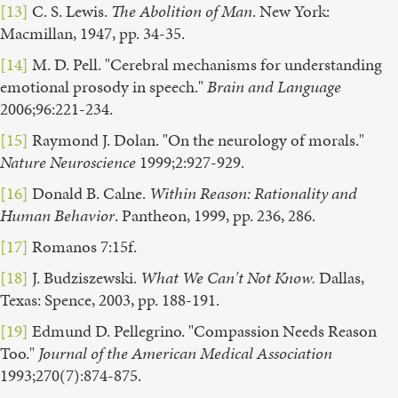
[13]
C. S. Lewis.
The Abolition of Man
. New York:
Macmillan, 1947, pp. 34-35.
[14]
M. D. Pell. "Cerebral mechanisms for understanding
emotional prosody in speech."
Brain and Language
2006;96:221-234.
[15]
Raymond J. Dolan. "On the neurology of morals."
Nature Neuroscience
1999;2:927-929.
[16]
Donald B. Calne.
Within Reason: Rationality and
Human Behavior
. Pantheon, 1999, pp. 236, 286.
[17]
Romanos 7:15f.
[18]
J. Budziszewski.
What We Can't Not Know.
Dallas,
Texas: Spence, 2003, pp. 188-191.
[19]
Edmund D. Pellegrino. "Compassion Needs Reason
Too."
Journal of the American Medical Association
1993;270(7):874-875.