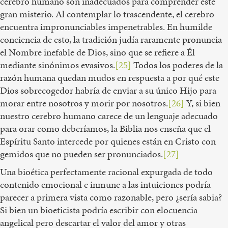
cerebro humano son inadecuados para comprender este
gran misterio. Al contemplar lo trascendente, el cerebro
encuentra impronunciables impenetrables. En humilde
conciencia de esto, la tradición judía raramente pronuncia
el Nombre inefable de Dios, sino que se refiere a Él
mediante sinónimos evasivos.
[25]
Todos los poderes de la
razón humana quedan mudos en respuesta a por qué este
Dios sobrecogedor habría de enviar a su único Hijo para
morar entre nosotros y morir por nosotros.
[26]
Y, si bien
nuestro cerebro humano carece de un lenguaje adecuado
para orar como deberíamos, la Biblia nos enseña que el
Espíritu Santo intercede por quienes están en Cristo con
gemidos que no pueden ser pronunciados.
[27]
Una bioética perfectamente racional expurgada de todo
contenido emocional e inmune a las intuiciones podría
parecer a primera vista como razonable, pero ¿sería sabia?
Si bien un bioeticista podría escribir con elocuencia
angelical pero descartar el valor del amor y otras