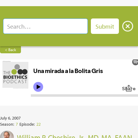
< Back
July 6, 2007
Season:
7
Episode:
22
William P. Cheshire, Jr., MD, MA, FAAN